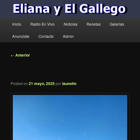
Menú
Inicio
Radio En Vivo
Noticias
Recetas
Galerías
principal
Anunciate
Contacto
Admin
Navegación
←
Anterior
de
entradas
Posted on
21 mayo, 2025
por
launofm