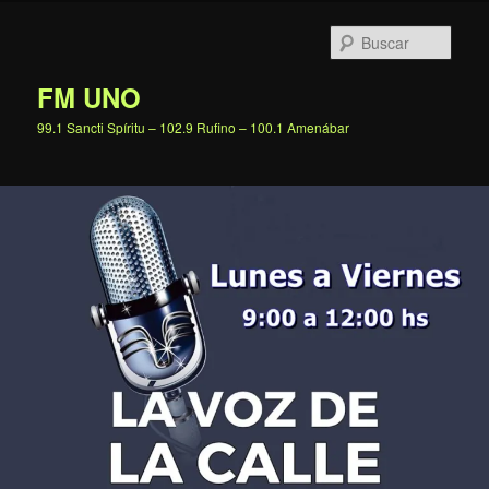
Ir
al
Busc
contenido
principal
FM UNO
99.1 Sancti Spíritu – 102.9 Rufino – 100.1 Amenábar