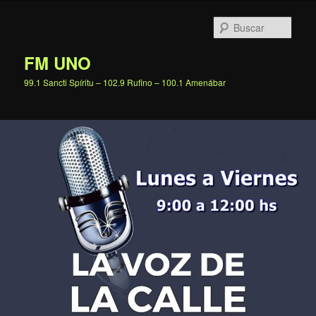
Ir
al
Busc
contenido
principal
FM UNO
99.1 Sancti Spíritu – 102.9 Rufino – 100.1 Amenábar