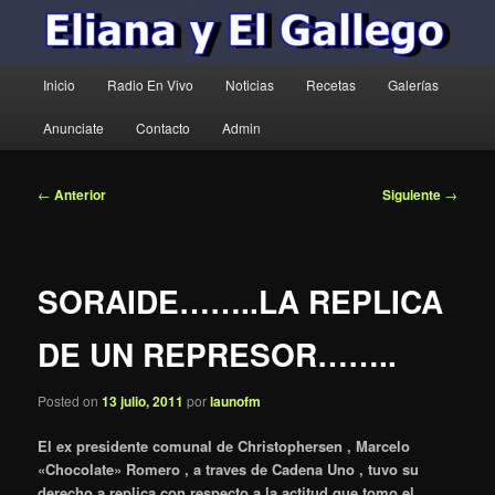
Menú
Inicio
Radio En Vivo
Noticias
Recetas
Galerías
principal
Anunciate
Contacto
Admin
Navegación
←
Anterior
Siguiente
→
de
entradas
SORAIDE……..LA REPLICA
DE UN REPRESOR……..
Posted on
13 julio, 2011
por
launofm
El ex presidente comunal de Christophersen , Marcelo
«Chocolate» Romero , a traves de Cadena Uno , tuvo su
derecho a replica con respecto a la actitud que tomo el