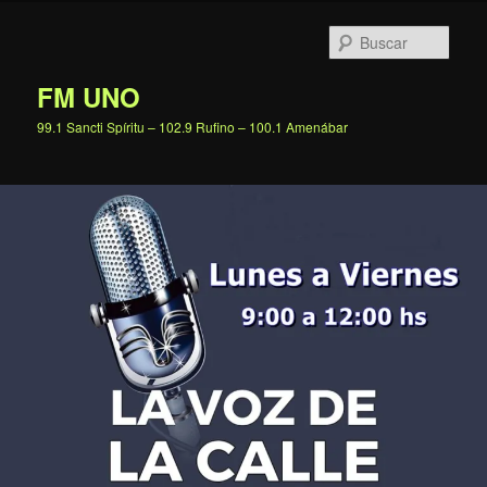
Ir
al
Busc
contenido
principal
FM UNO
99.1 Sancti Spíritu – 102.9 Rufino – 100.1 Amenábar