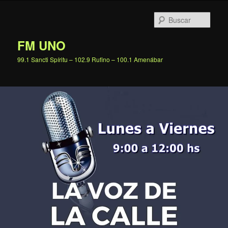
Ir
al
Busc
contenido
principal
FM UNO
99.1 Sancti Spíritu – 102.9 Rufino – 100.1 Amenábar