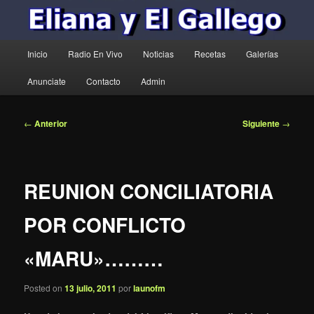
Menú
Inicio
Radio En Vivo
Noticias
Recetas
Galerías
principal
Anunciate
Contacto
Admin
Navegación
←
Anterior
Siguiente
→
de
entradas
REUNION CONCILIATORIA
POR CONFLICTO
«MARU»………
Posted on
13 julio, 2011
por
launofm