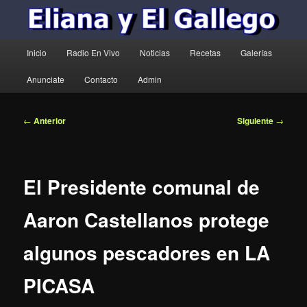
Menú
Inicio
Radio En Vivo
Noticias
Recetas
Galerías
principal
Anunciate
Contacto
Admin
Navegación
←
Anterior
Siguiente
→
de
entradas
El Presidente comunal de
Aaron Castellanos protege
algunos pescadores en LA
PICASA