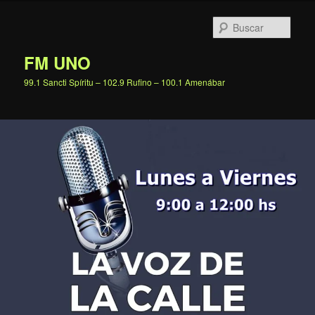
Ir
al
Busc
contenido
principal
FM UNO
99.1 Sancti Spíritu – 102.9 Rufino – 100.1 Amenábar