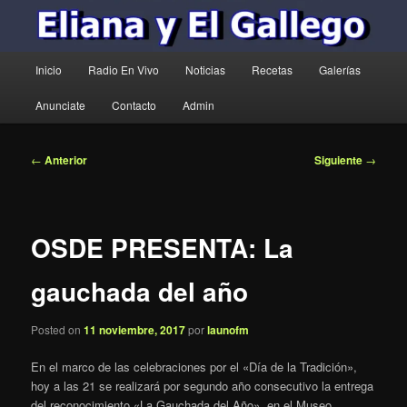
Menú
Inicio
Radio En Vivo
Noticias
Recetas
Galerías
principal
Anunciate
Contacto
Admin
Navegación
←
Anterior
Siguiente
→
de
entradas
OSDE PRESENTA: La
gauchada del año
Posted on
11 noviembre, 2017
por
launofm
En el marco de las celebraciones por el «Día de la Tradición»,
hoy a las 21 se realizará por segundo año consecutivo la entrega
del reconocimiento «La Gauchada del Año», en el Museo