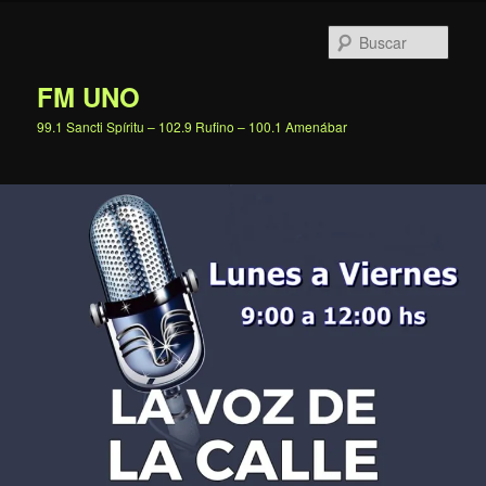
Ir
al
Busc
contenido
principal
FM UNO
99.1 Sancti Spíritu – 102.9 Rufino – 100.1 Amenábar