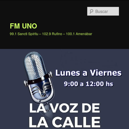
Ir
al
Busc
contenido
principal
FM UNO
99.1 Sancti Spíritu – 102.9 Rufino – 100.1 Amenábar