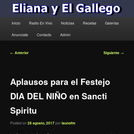
Menú
Inicio
Radio En Vivo
Noticias
Recetas
Galerías
principal
Anunciate
Contacto
Admin
Navegación
←
Anterior
Siguiente
→
de
entradas
Aplausos para el Festejo
DIA DEL NIÑO en Sancti
Spiritu
Posted on
28 agosto, 2017
por
launofm