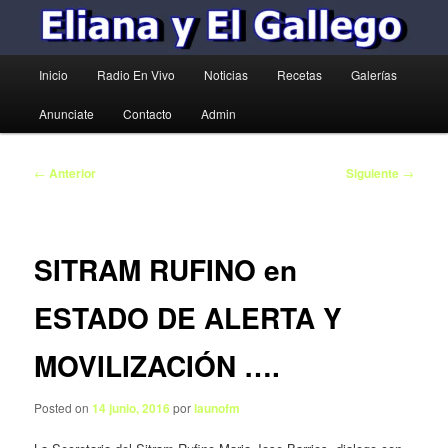
Menú
Inicio
Radio En Vivo
Noticias
Recetas
Galerías
principal
Anunciate
Contacto
Admin
Navegación
←
Anterior
Siguiente
→
de
entradas
SITRAM RUFINO en
ESTADO DE ALERTA Y
MOVILIZACIÓN ….
Posted on
14 junio, 2016
por
launofm