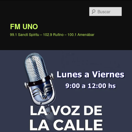
Ir
al
Busc
contenido
principal
FM UNO
99.1 Sancti Spíritu – 102.9 Rufino – 100.1 Amenábar