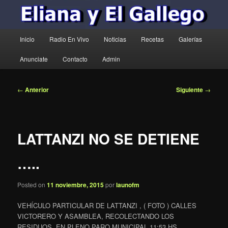
Menú
Inicio
Radio En Vivo
Noticias
Recetas
Galerías
principal
Anunciate
Contacto
Admin
Navegación
←
Anterior
Siguiente
→
de
entradas
LATTANZI NO SE DETIENE
…..
Posted on
11 noviembre, 2015
por
launofm
VEHÍCULO PARTICULAR DE LATTANZI , ( FOTO ) CALLES
VICTORERO Y ASAMBLEA, RECOLECTANDO LOS
RESIDUOS, EN PLENO PARO MUNICIPAL 11:53 HS