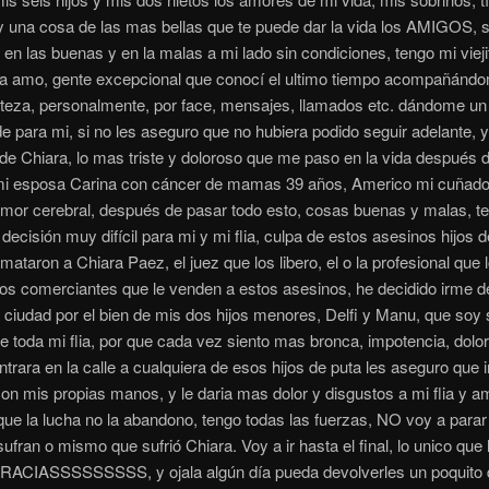
y una cosa de las mas bellas que te puede dar la vida los AMIGOS, 
 en las buenas y en la malas a mi lado sin condiciones, tengo mi vieji
la amo, gente excepcional que conocí el ultimo tiempo acompañánd
isteza, personalmente, por face, mensajes, llamados etc. dándome u
 para mi, si no les aseguro que no hubiera podido seguir adelante, y 
de Chiara, lo mas triste y doloroso que me paso en la vida después 
mi esposa Carina con cáncer de mamas 39 años, Americo mi cuñado
umor cerebral, después de pasar todo esto, cosas buenas y malas, t
decisión muy difícil para mi y mi flia, culpa de estos asesinos hijos d
mataron a Chiara Paez, el juez que los libero, el o la profesional que 
los comerciantes que le venden a estos asesinos, he decidido irme d
ra ciudad por el bien de mis dos hijos menores, Delfi y Manu, que soy
e toda mi flia, por que cada vez siento mas bronca, impotencia, dolor
ntrara en la calle a cualquiera de esos hijos de puta les aseguro que i
on mis propias manos, y le daria mas dolor y disgustos a mi flia y a
ue la lucha no la abandono, tengo todas las fuerzas, NO voy a parar
ufran o mismo que sufrió Chiara. Voy a ir hasta el final, lo unico que
GRACIASSSSSSSSS, y ojala algún día pueda devolverles un poquito 