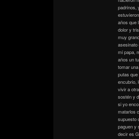
padrinos, 
estuvieron
años que 
dolor y tr
muy grande
asesinato 
mi papa, 
años un t
tomar una 
putas que 
encubrio, 
vivir a ot
sostén y d
si yo enco
matarlos c
supuesto q
paguen y s
decir es 