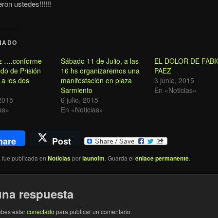
ron ustedes!!!!!!
NADO
z ….conforme
Sábado 11 de Julio, a las
EL DOLOR DE FABI
ido de Prisión
16 hs organizaremos una
PAEZ
 a los dos
manifestación en plaza
3 junio, 2015
Sarmiento
En «Noticias»
2015
6 julio, 2015
as»
En «Noticias»
hare
Post
a fue publicada en
Noticias
por
launofm
. Guarda el
enlace permanente
.
una respuesta
ebes estar
conectado
para publicar un comentario.