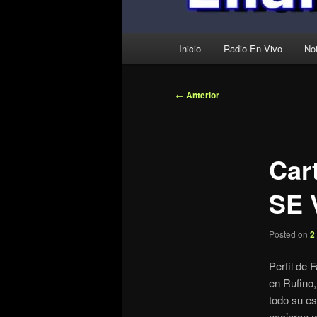
Menú
Inicio
Radio En Vivo
Not
principal
Navegación
←
Anterior
de
entradas
Car
SE 
Posted on
2
Perfil de
en Rufino
todo su e
nacieron m