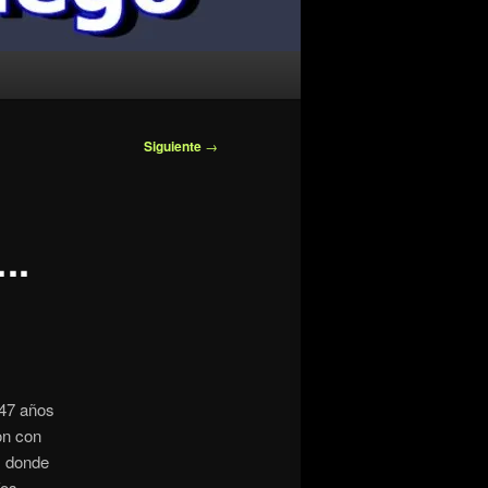
Siguiente
→
..
 47 años
on con
, donde
íos,