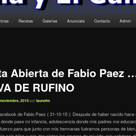
icias
Recetas
Galerías
Anunciate
Contacto
Admin
ta Abierta de Fabio Paez …
VA DE RUFINO
 noviembre, 2015
por
launofm
 Facebook de Fabio Paez ( 31-10-15 ): Después de haber nacido hace
, donde pase mi infancia, adolescencia donde mis padres me educar
sfuerzo para que junto con mis hermanas fuéramos personas de bien
is seis hijos y mis dos nietos los amores de mi vida, mis sobrinos, t