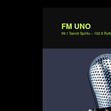
Ir
al
contenido
FM UNO
principal
99.1 Sancti Spíritu – 102.9 Ru