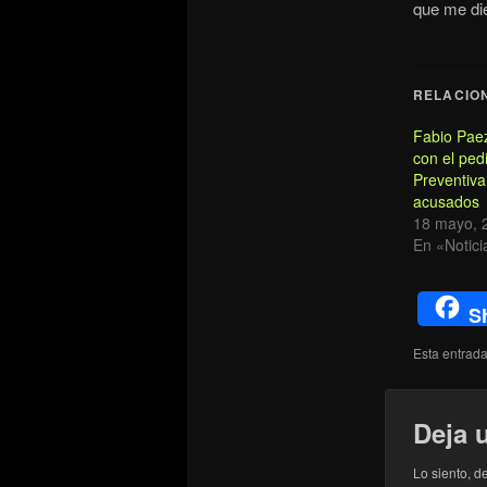
que me die
RELACIO
Fabio Pae
con el ped
Preventiva
acusados
18 mayo, 
En «Notici
S
Esta entrad
Deja 
Lo siento, d