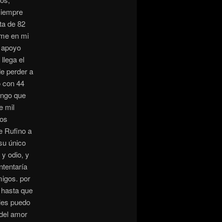
siempre
ta de 82
ome en mi
n apoyo
llega el
de perder a
 con 44
engo que
e mil
los
e Rufino a
 su único
 y odio, y
ntentaría
migos. por
 hasta que
 les puedo
del amor