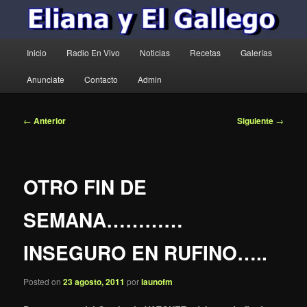
Menú
Inicio
Radio En Vivo
Noticias
Recetas
Galerías
principal
Anunciate
Contacto
Admin
Navegación
←
Anterior
Siguiente
→
de
entradas
OTRO FIN DE
SEMANA…………
INSEGURO EN RUFINO…..
Posted on
23 agosto, 2011
por
launofm