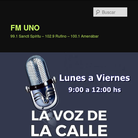
Ir
al
Busc
contenido
principal
FM UNO
99.1 Sancti Spíritu – 102.9 Rufino – 100.1 Amenábar