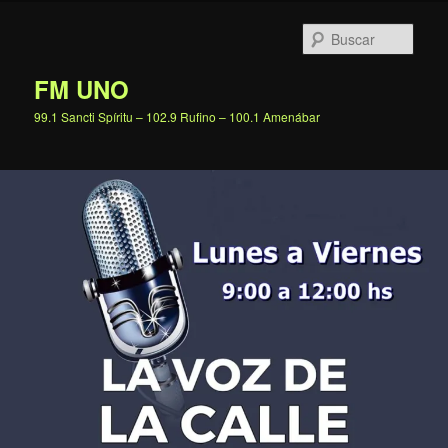
Ir
al
Busc
contenido
principal
FM UNO
99.1 Sancti Spíritu – 102.9 Rufino – 100.1 Amenábar