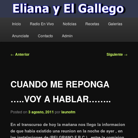
Menú
Inicio
Radio En Vivo
Noticias
Recetas
Galerías
principal
Anunciate
Contacto
Admin
Navegación
←
Anterior
Siguiente
→
de
entradas
CUANDO ME REPONGA
…..VOY A HABLAR……..
Posted on
3 agosto, 2011
por
launofm
En el transcurso de hoy la mañana nos llego la informacion
de que habia existido una reunion en la noche de ayer , en
las instalaciones de (BELGRANO F.B.C.) , entre la comision