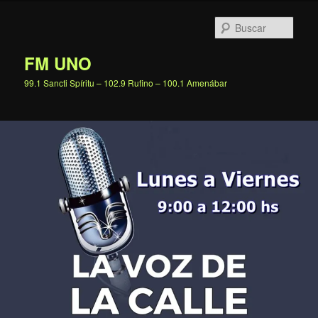
Ir
al
Busc
contenido
principal
FM UNO
99.1 Sancti Spíritu – 102.9 Rufino – 100.1 Amenábar