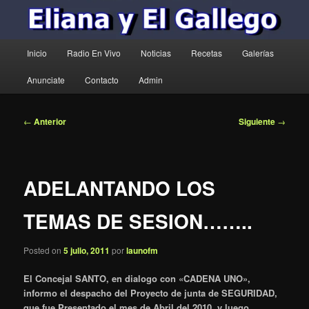
Menú
Inicio
Radio En Vivo
Noticias
Recetas
Galerías
principal
Anunciate
Contacto
Admin
Navegación
←
Anterior
Siguiente
→
de
entradas
ADELANTANDO LOS
TEMAS DE SESION……..
Posted on
5 julio, 2011
por
launofm
El Concejal SANTO, en dialogo con «CADENA UNO»,
informo el despacho del Proyecto de junta de SEGURIDAD,
que fue Presentado el mes de Abril del 2010, y luego