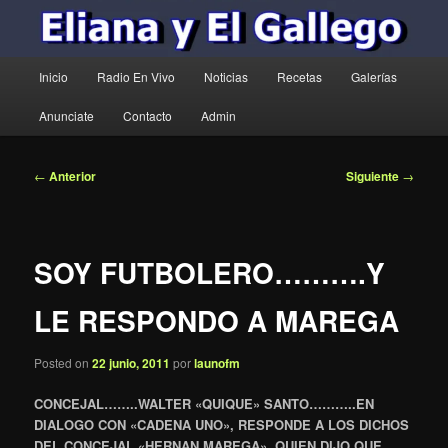
Menú
Inicio
Radio En Vivo
Noticias
Recetas
Galerías
principal
Anunciate
Contacto
Admin
Navegación
←
Anterior
Siguiente
→
de
entradas
SOY FUTBOLERO……….Y
LE RESPONDO A MAREGA
Posted on
22 junio, 2011
por
launofm
CONCEJAL……..WALTER «QUIQUE» SANTO………..EN
DIALOGO CON «CADENA UNO», RESPONDE A LOS DICHOS
DEL CONCEJAL «HERNAN MAREGA», QUIEN DIJO QUE