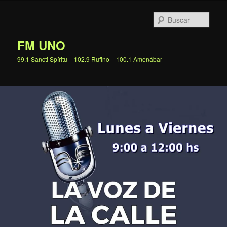
Ir
al
Busc
contenido
principal
FM UNO
99.1 Sancti Spíritu – 102.9 Rufino – 100.1 Amenábar