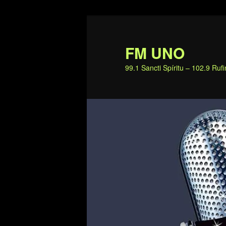
Ir
al
contenido
FM UNO
principal
99.1 Sancti Spíritu – 102.9 Ru