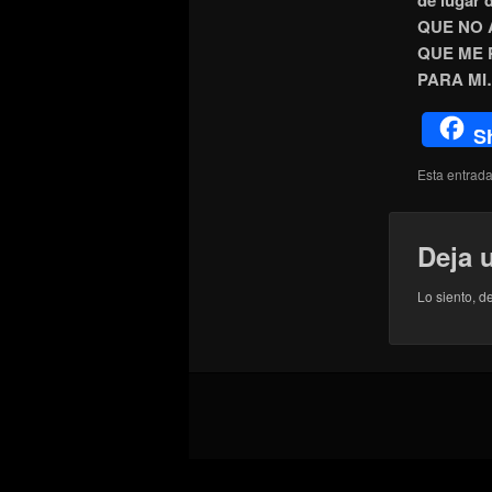
de lugar
QUE NO 
QUE ME 
PARA M
S
Esta entrad
Deja 
Lo siento, d