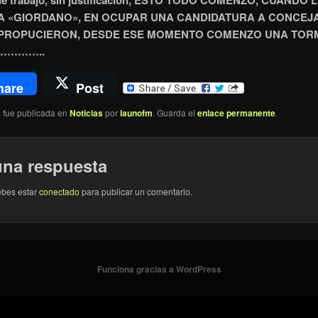
 de trabajo, sin justificacion, ESTO TODO COMENZO, CUANDO L
A «GIORDANO», EN OCUPAR UNA CANDIDATURA A CONCEJ
PROPUCIERON, DESDE ESE MOMENTO COMENZO UNA TOR
I…………..
hare
Post
a fue publicada en
Noticias
por
launofm
. Guarda el
enlace permanente
.
una respuesta
ebes estar
conectado
para publicar un comentario.
Funciona gracias a WordPress