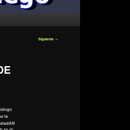
Siguiente
→
DE
alogo
a la
asladAN