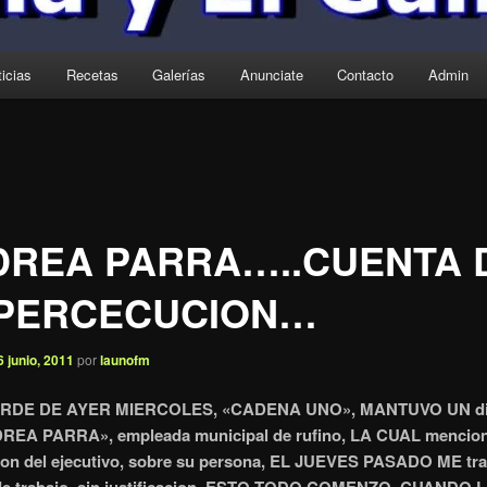
icias
Recetas
Galerías
Anunciate
Contacto
Admin
DREA PARRA…..CUENTA 
 PERCECUCION…
6 junio, 2011
por
launofm
ARDE DE AYER MIERCOLES, «CADENA UNO», MANTUVO UN di
REA PARRA», empleada municipal de rufino, LA CUAL mencion
ion del ejecutivo, sobre su persona, EL JUEVES PASADO ME tr