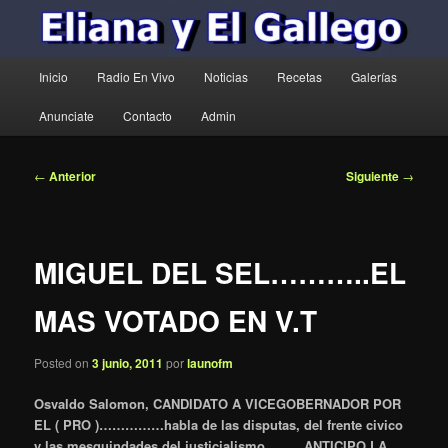
Menú
Inicio
Radio En Vivo
Noticias
Recetas
Galerías
principal
Anunciate
Contacto
Admin
Navegación
←
Anterior
Siguiente
→
de
entradas
MIGUEL DEL SEL………..EL
MAS VOTADO EN V.T
Posted on
3 junio, 2011
por
launofm
Osvaldo Salomon, CANDIDATO A VICEGOBERNADOR POR
EL ( PRO )……………habla de las disputas, del frente civico
y las mesquindades del justicialismo………ANTICIPO LA