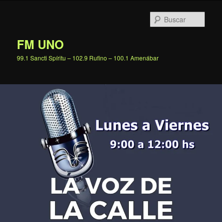
Ir
al
Busc
contenido
principal
FM UNO
99.1 Sancti Spíritu – 102.9 Rufino – 100.1 Amenábar